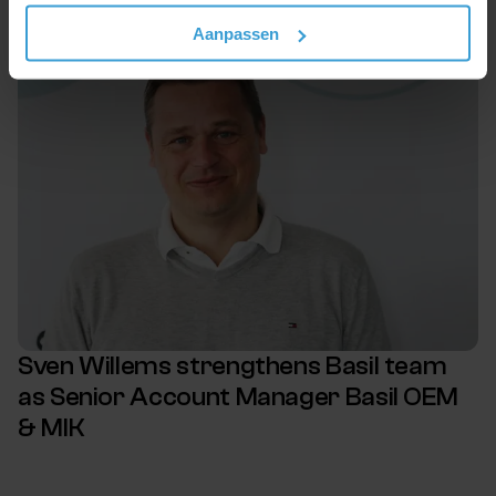
Aanpassen
Sven Willems strengthens Basil team
as Senior Account Manager Basil OEM
& MIK