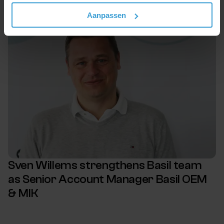
Aanpassen
Sven Willems strengthens Basil team
as Senior Account Manager Basil OEM
& MIK